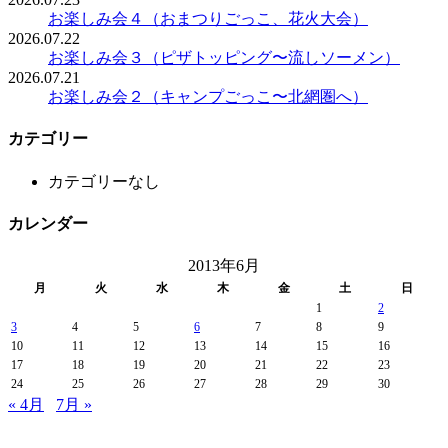
お楽しみ会４（おまつりごっこ、花火大会）
2026.07.22
お楽しみ会３（ピザトッピング〜流しソーメン）
2026.07.21
お楽しみ会２（キャンプごっこ〜北網圏へ）
カテゴリー
カテゴリーなし
カレンダー
2013年6月
月
火
水
木
金
土
日
1
2
3
4
5
6
7
8
9
10
11
12
13
14
15
16
17
18
19
20
21
22
23
24
25
26
27
28
29
30
« 4月
7月 »