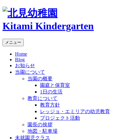
Kitami Kindergarten
メニュー
Home
Blog
お知らせ
当園について
当園の概要
園庭と保育室
1日の生活
教育について
教育方針
レッジョ・エミリアの幼児教育
プロジェクト活動
園長の挨拶
地図・駐車場
未就園児クラス