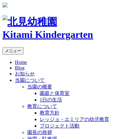
Kitami Kindergarten
メニュー
Home
Blog
お知らせ
当園について
当園の概要
園庭と保育室
1日の生活
教育について
教育方針
レッジョ・エミリアの幼児教育
プロジェクト活動
園長の挨拶
地図・駐車場