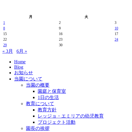
月
火
1
2
3
8
9
10
15
16
17
22
23
24
29
30
« 3月
6月 »
Home
Blog
お知らせ
当園について
当園の概要
園庭と保育室
1日の生活
教育について
教育方針
レッジョ・エミリアの幼児教育
プロジェクト活動
園長の挨拶