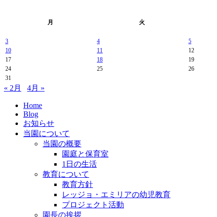
月
火
3
4
5
10
11
12
17
18
19
24
25
26
31
« 2月
4月 »
Home
Blog
お知らせ
当園について
当園の概要
園庭と保育室
1日の生活
教育について
教育方針
レッジョ・エミリアの幼児教育
プロジェクト活動
園長の挨拶