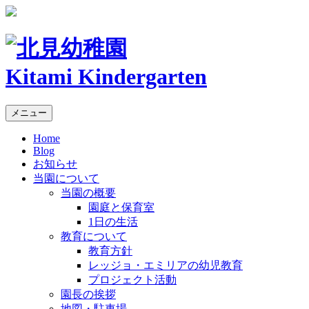
Kitami Kindergarten
メニュー
Home
Blog
お知らせ
当園について
当園の概要
園庭と保育室
1日の生活
教育について
教育方針
レッジョ・エミリアの幼児教育
プロジェクト活動
園長の挨拶
地図・駐車場