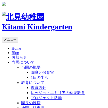
Kitami Kindergarten
メニュー
Home
Blog
お知らせ
当園について
当園の概要
園庭と保育室
1日の生活
教育について
教育方針
レッジョ・エミリアの幼児教育
プロジェクト活動
園長の挨拶
地図・駐車場