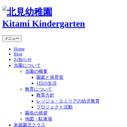
Kitami Kindergarten
メニュー
Home
Blog
お知らせ
当園について
当園の概要
園庭と保育室
1日の生活
教育について
教育方針
レッジョ・エミリアの幼児教育
プロジェクト活動
園長の挨拶
地図・駐車場
未就園児クラス