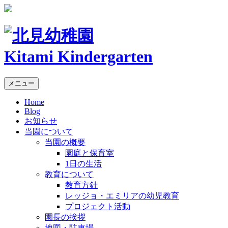
Kitami Kindergarten
メニュー
Home
Blog
お知らせ
当園について
当園の概要
園庭と保育室
1日の生活
教育について
教育方針
レッジョ・エミリアの幼児教育
プロジェクト活動
園長の挨拶
地図・駐車場