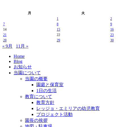
月
火
1
2
7
8
9
14
15
16
21
22
23
28
29
30
« 9月
11月 »
Home
Blog
お知らせ
当園について
当園の概要
園庭と保育室
1日の生活
教育について
教育方針
レッジョ・エミリアの幼児教育
プロジェクト活動
園長の挨拶
地図・駐車場