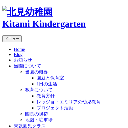
Kitami Kindergarten
メニュー
Home
Blog
お知らせ
当園について
当園の概要
園庭と保育室
1日の生活
教育について
教育方針
レッジョ・エミリアの幼児教育
プロジェクト活動
園長の挨拶
地図・駐車場
未就園児クラス