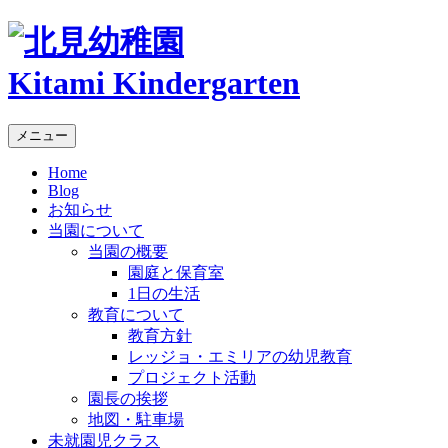
Kitami Kindergarten
メニュー
Home
Blog
お知らせ
当園について
当園の概要
園庭と保育室
1日の生活
教育について
教育方針
レッジョ・エミリアの幼児教育
プロジェクト活動
園長の挨拶
地図・駐車場
未就園児クラス