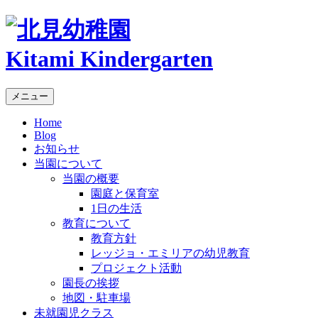
Kitami Kindergarten
メニュー
Home
Blog
お知らせ
当園について
当園の概要
園庭と保育室
1日の生活
教育について
教育方針
レッジョ・エミリアの幼児教育
プロジェクト活動
園長の挨拶
地図・駐車場
未就園児クラス