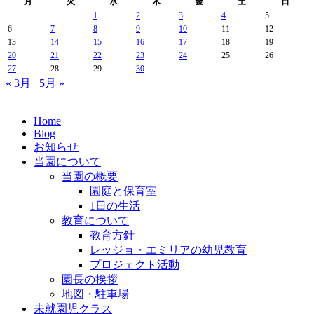
月
火
水
木
金
土
日
1
2
3
4
5
6
7
8
9
10
11
12
13
14
15
16
17
18
19
20
21
22
23
24
25
26
27
28
29
30
« 3月
5月 »
Home
Blog
お知らせ
当園について
当園の概要
園庭と保育室
1日の生活
教育について
教育方針
レッジョ・エミリアの幼児教育
プロジェクト活動
園長の挨拶
地図・駐車場
未就園児クラス