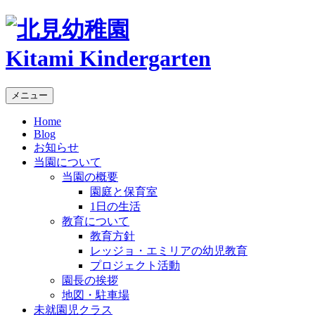
Kitami Kindergarten
メニュー
Home
Blog
お知らせ
当園について
当園の概要
園庭と保育室
1日の生活
教育について
教育方針
レッジョ・エミリアの幼児教育
プロジェクト活動
園長の挨拶
地図・駐車場
未就園児クラス