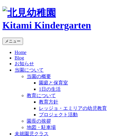
Kitami Kindergarten
メニュー
Home
Blog
お知らせ
当園について
当園の概要
園庭と保育室
1日の生活
教育について
教育方針
レッジョ・エミリアの幼児教育
プロジェクト活動
園長の挨拶
地図・駐車場
未就園児クラス