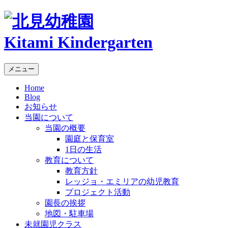
Kitami Kindergarten
メニュー
Home
Blog
お知らせ
当園について
当園の概要
園庭と保育室
1日の生活
教育について
教育方針
レッジョ・エミリアの幼児教育
プロジェクト活動
園長の挨拶
地図・駐車場
未就園児クラス