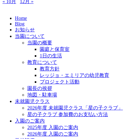
« 10月
12月 »
Home
Blog
お知らせ
当園について
当園の概要
園庭と保育室
1日の生活
教育について
教育方針
レッジョ・エミリアの幼児教育
プロジェクト活動
園長の挨拶
地図・駐車場
未就園児クラス
2026年度 未就園児クラス「星の子クラブ」
星の子クラブ 参加費のお支払い方法
入園のご案内
2025年度 入園のご案内
2026年度 入園のご案内