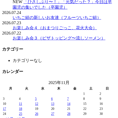
NEW
「ひさしぶり〜！」「元気だった？」今日は卒
園児の集いでした（卒園児）
2026.07.24
いちご組の新しいお友達（フルーツいちご組）
2026.07.23
お楽しみ会４（おまつりごっこ、花火大会）
2026.07.22
お楽しみ会３（ピザトッピング〜流しソーメン）
カテゴリー
カテゴリーなし
カレンダー
2025年11月
月
火
水
木
金
土
日
1
2
3
4
5
6
7
8
9
10
11
12
13
14
15
16
17
18
19
20
21
22
23
24
25
26
27
28
29
30