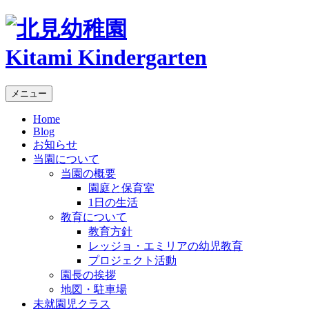
Kitami Kindergarten
メニュー
Home
Blog
お知らせ
当園について
当園の概要
園庭と保育室
1日の生活
教育について
教育方針
レッジョ・エミリアの幼児教育
プロジェクト活動
園長の挨拶
地図・駐車場
未就園児クラス