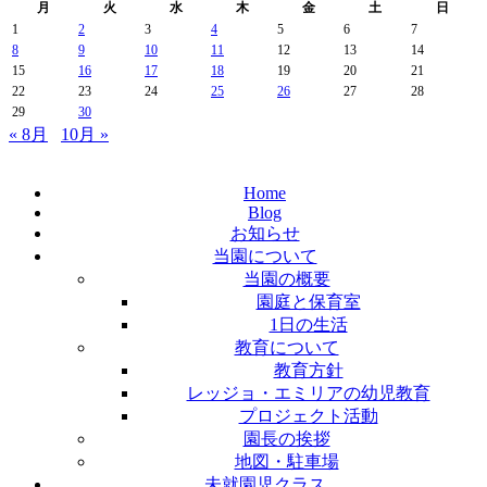
月
火
水
木
金
土
日
1
2
3
4
5
6
7
8
9
10
11
12
13
14
15
16
17
18
19
20
21
22
23
24
25
26
27
28
29
30
« 8月
10月 »
Home
Blog
お知らせ
当園について
当園の概要
園庭と保育室
1日の生活
教育について
教育方針
レッジョ・エミリアの幼児教育
プロジェクト活動
園長の挨拶
地図・駐車場
未就園児クラス