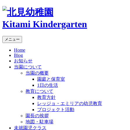
Kitami Kindergarten
メニュー
Home
Blog
お知らせ
当園について
当園の概要
園庭と保育室
1日の生活
教育について
教育方針
レッジョ・エミリアの幼児教育
プロジェクト活動
園長の挨拶
地図・駐車場
未就園児クラス