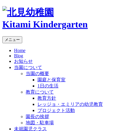
Kitami Kindergarten
メニュー
Home
Blog
お知らせ
当園について
当園の概要
園庭と保育室
1日の生活
教育について
教育方針
レッジョ・エミリアの幼児教育
プロジェクト活動
園長の挨拶
地図・駐車場
未就園児クラス