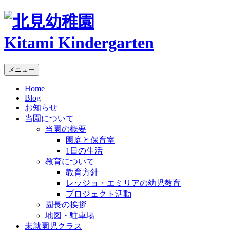
Kitami Kindergarten
メニュー
Home
Blog
お知らせ
当園について
当園の概要
園庭と保育室
1日の生活
教育について
教育方針
レッジョ・エミリアの幼児教育
プロジェクト活動
園長の挨拶
地図・駐車場
未就園児クラス