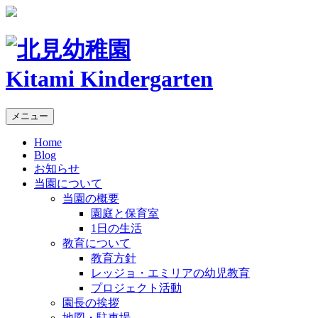
Kitami Kindergarten
メニュー
Home
Blog
お知らせ
当園について
当園の概要
園庭と保育室
1日の生活
教育について
教育方針
レッジョ・エミリアの幼児教育
プロジェクト活動
園長の挨拶
地図・駐車場