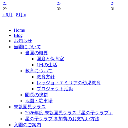
22
23
24
29
30
31
« 6月
8月 »
Home
Blog
お知らせ
当園について
当園の概要
園庭と保育室
1日の生活
教育について
教育方針
レッジョ・エミリアの幼児教育
プロジェクト活動
園長の挨拶
地図・駐車場
未就園児クラス
2026年度 未就園児クラス「星の子クラブ」
星の子クラブ 参加費のお支払い方法
入園のご案内