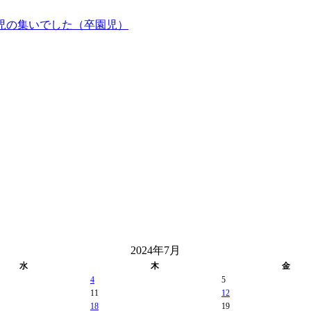
児の集いでした（卒園児）
2024年7月
水
木
金
4
5
11
12
18
19