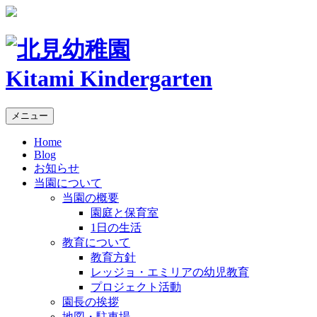
Kitami Kindergarten
メニュー
Home
Blog
お知らせ
当園について
当園の概要
園庭と保育室
1日の生活
教育について
教育方針
レッジョ・エミリアの幼児教育
プロジェクト活動
園長の挨拶
地図・駐車場