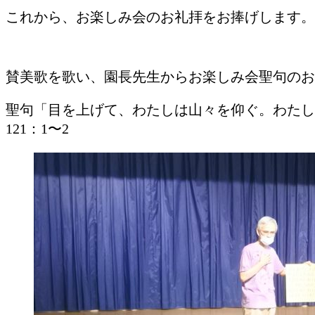
これから、お楽しみ会のお礼拝をお捧げします。
賛美歌を歌い、園長先生からお楽しみ会聖句のお
聖句「目を上げて、わたしは山々を仰ぐ。わた
121：1〜2