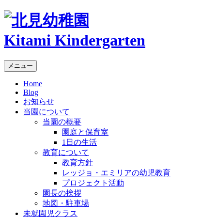
Kitami Kindergarten
メニュー
Home
Blog
お知らせ
当園について
当園の概要
園庭と保育室
1日の生活
教育について
教育方針
レッジョ・エミリアの幼児教育
プロジェクト活動
園長の挨拶
地図・駐車場
未就園児クラス