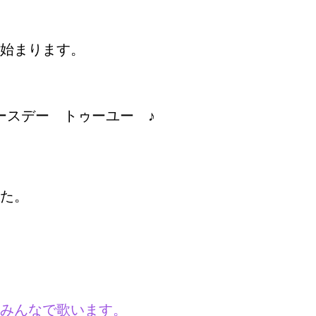
始まります。
ースデー トゥーユー ♪
た。
をみんなで歌います。