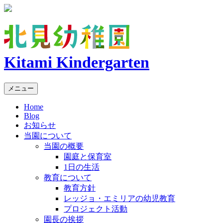
Kitami Kindergarten
メニュー
Home
Blog
お知らせ
当園について
当園の概要
園庭と保育室
1日の生活
教育について
教育方針
レッジョ・エミリアの幼児教育
プロジェクト活動
園長の挨拶