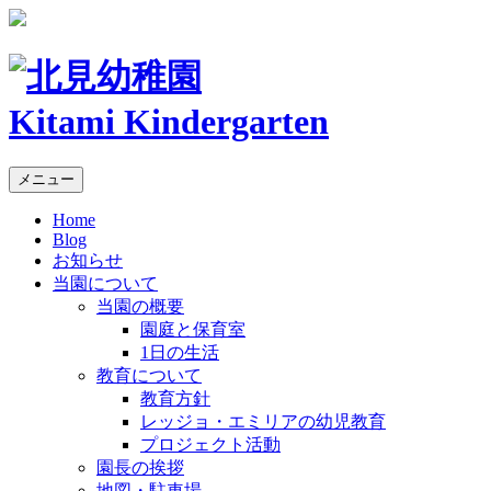
Kitami Kindergarten
メニュー
Home
Blog
お知らせ
当園について
当園の概要
園庭と保育室
1日の生活
教育について
教育方針
レッジョ・エミリアの幼児教育
プロジェクト活動
園長の挨拶
地図・駐車場