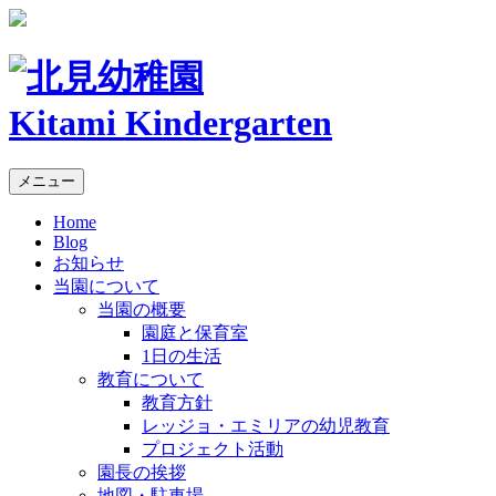
Kitami Kindergarten
メニュー
Home
Blog
お知らせ
当園について
当園の概要
園庭と保育室
1日の生活
教育について
教育方針
レッジョ・エミリアの幼児教育
プロジェクト活動
園長の挨拶
地図・駐車場