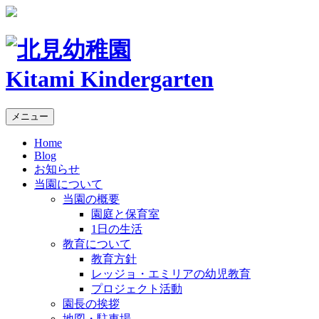
Kitami Kindergarten
メニュー
Home
Blog
お知らせ
当園について
当園の概要
園庭と保育室
1日の生活
教育について
教育方針
レッジョ・エミリアの幼児教育
プロジェクト活動
園長の挨拶
地図・駐車場