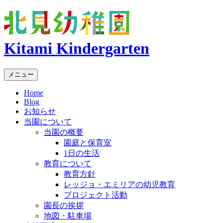
Kitami Kindergarten
メニュー
Home
Blog
お知らせ
当園について
当園の概要
園庭と保育室
1日の生活
教育について
教育方針
レッジョ・エミリアの幼児教育
プロジェクト活動
園長の挨拶
地図・駐車場