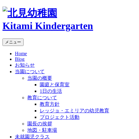
Kitami Kindergarten
メニュー
Home
Blog
お知らせ
当園について
当園の概要
園庭と保育室
1日の生活
教育について
教育方針
レッジョ・エミリアの幼児教育
プロジェクト活動
園長の挨拶
地図・駐車場
未就園児クラス