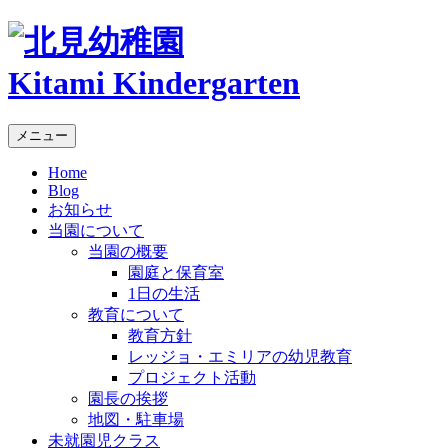
Kitami Kindergarten
メニュー
Home
Blog
お知らせ
当園について
当園の概要
園庭と保育室
1日の生活
教育について
教育方針
レッジョ・エミリアの幼児教育
プロジェクト活動
園長の挨拶
地図・駐車場
未就園児クラス