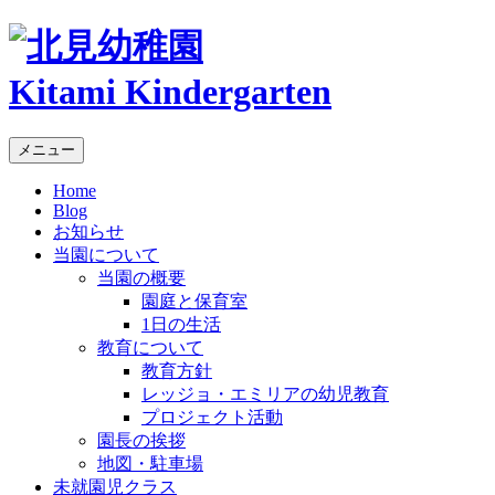
Kitami Kindergarten
メニュー
Home
Blog
お知らせ
当園について
当園の概要
園庭と保育室
1日の生活
教育について
教育方針
レッジョ・エミリアの幼児教育
プロジェクト活動
園長の挨拶
地図・駐車場
未就園児クラス