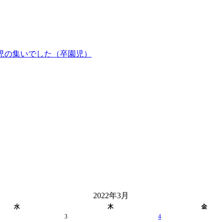
児の集いでした（卒園児）
2022年3月
水
木
金
3
4