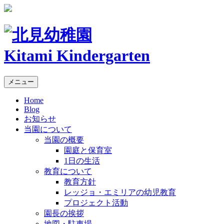
Kitami Kindergarten
メニュー
Home
Blog
お知らせ
当園について
当園の概要
園庭と保育室
1日の生活
教育について
教育方針
レッジョ・エミリアの幼児教育
プロジェクト活動
園長の挨拶
地図・駐車場