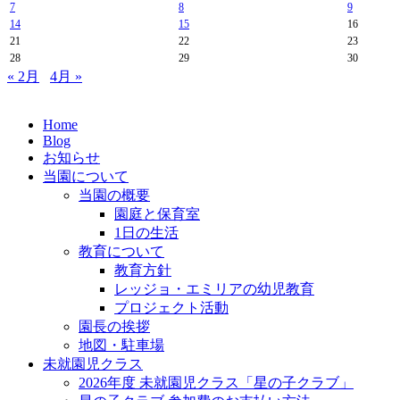
7
8
9
14
15
16
21
22
23
28
29
30
« 2月
4月 »
Home
Blog
お知らせ
当園について
当園の概要
園庭と保育室
1日の生活
教育について
教育方針
レッジョ・エミリアの幼児教育
プロジェクト活動
園長の挨拶
地図・駐車場
未就園児クラス
2026年度 未就園児クラス「星の子クラブ」