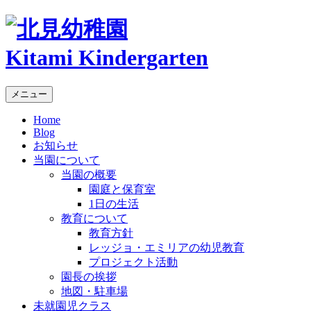
Kitami Kindergarten
メニュー
Home
Blog
お知らせ
当園について
当園の概要
園庭と保育室
1日の生活
教育について
教育方針
レッジョ・エミリアの幼児教育
プロジェクト活動
園長の挨拶
地図・駐車場
未就園児クラス