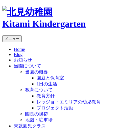
Kitami Kindergarten
メニュー
Home
Blog
お知らせ
当園について
当園の概要
園庭と保育室
1日の生活
教育について
教育方針
レッジョ・エミリアの幼児教育
プロジェクト活動
園長の挨拶
地図・駐車場
未就園児クラス