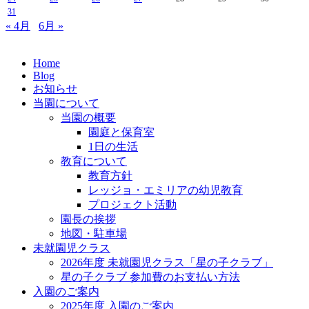
31
« 4月
6月 »
Home
Blog
お知らせ
当園について
当園の概要
園庭と保育室
1日の生活
教育について
教育方針
レッジョ・エミリアの幼児教育
プロジェクト活動
園長の挨拶
地図・駐車場
未就園児クラス
2026年度 未就園児クラス「星の子クラブ」
星の子クラブ 参加費のお支払い方法
入園のご案内
2025年度 入園のご案内