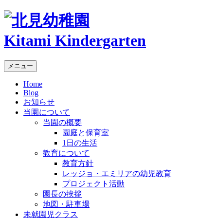
Kitami Kindergarten
メニュー
Home
Blog
お知らせ
当園について
当園の概要
園庭と保育室
1日の生活
教育について
教育方針
レッジョ・エミリアの幼児教育
プロジェクト活動
園長の挨拶
地図・駐車場
未就園児クラス