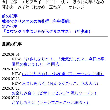
五目ご飯 エビフライ トマト 枝豆 ほうれん草のなめ
茸あえ みそ汁（わかめ、玉ねぎ） オレンジ
前の記事
教会でクリスマスのお礼拝（年中長組）
次の記事
「ロウソク４本ついたからクリスマス」（年少組）
最新の記事
2026.08.01
NEW
「ひさしぶり〜！」「元気だった？」今日は卒
園児の集いでした（卒園児）
2026.07.24
NEW
いちご組の新しいお友達（フルーツいちご組）
2026.07.23
NEW
お楽しみ会４（おまつりごっこ、花火大会）
2026.07.22
お楽しみ会３（ピザトッピング〜流しソーメン）
2026.07.21
お楽しみ会２（キャンプごっこ〜北網圏へ）