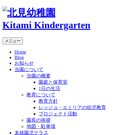
Kitami Kindergarten
メニュー
Home
Blog
お知らせ
当園について
当園の概要
園庭と保育室
1日の生活
教育について
教育方針
レッジョ・エミリアの幼児教育
プロジェクト活動
園長の挨拶
地図・駐車場
未就園児クラス