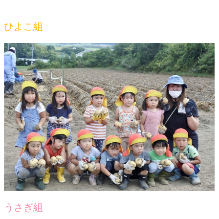
ひよこ組
うさぎ組