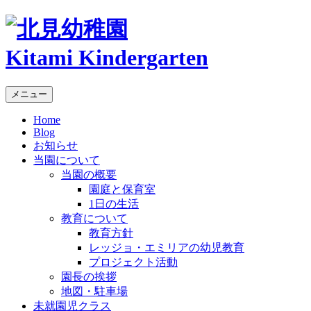
Kitami Kindergarten
メニュー
Home
Blog
お知らせ
当園について
当園の概要
園庭と保育室
1日の生活
教育について
教育方針
レッジョ・エミリアの幼児教育
プロジェクト活動
園長の挨拶
地図・駐車場
未就園児クラス