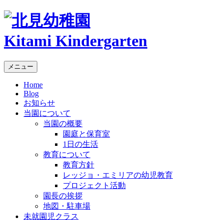
Kitami Kindergarten
メニュー
Home
Blog
お知らせ
当園について
当園の概要
園庭と保育室
1日の生活
教育について
教育方針
レッジョ・エミリアの幼児教育
プロジェクト活動
園長の挨拶
地図・駐車場
未就園児クラス