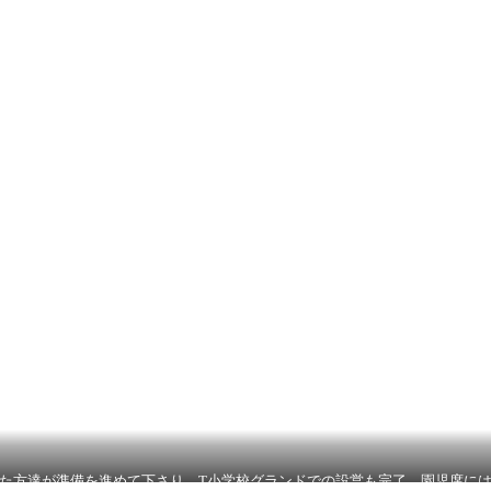
た方達が準備を進めて下さり、T小学校グランドでの設営も完了。園児席に