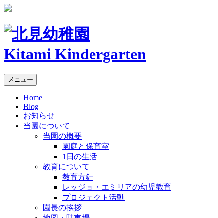
Kitami Kindergarten
メニュー
Home
Blog
お知らせ
当園について
当園の概要
園庭と保育室
1日の生活
教育について
教育方針
レッジョ・エミリアの幼児教育
プロジェクト活動
園長の挨拶
地図・駐車場