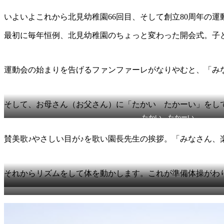
いよいよこれから北見幼稚園66回目、そして創立80周年の運
最初に毎年恒例、北見幼稚園のちょっと変わった開会式。子
運動会の始まりを告げるファンファーレがなりやむと、「み
そして、お母さん（お父さん）に「たかい たかーい」をし
たかい たかーい
賛美歌♪やさしい目が♪を歌い園長先生の挨拶。「みなさん、
それからリズムをして体を動かします。これが準備体操がわ