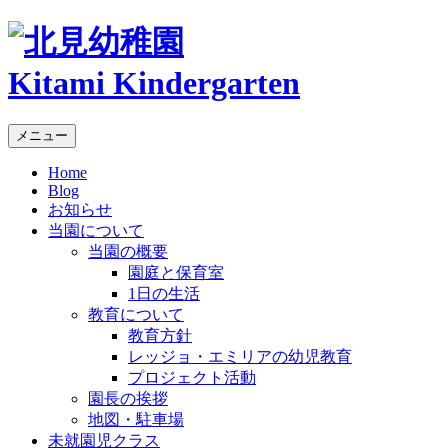
Kitami Kindergarten
メニュー
Home
Blog
お知らせ
当園について
当園の概要
園庭と保育室
1日の生活
教育について
教育方針
レッジョ・エミリアの幼児教育
プロジェクト活動
園長の挨拶
地図・駐車場
未就園児クラス