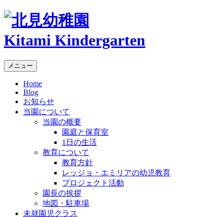
Kitami Kindergarten
メニュー
Home
Blog
お知らせ
当園について
当園の概要
園庭と保育室
1日の生活
教育について
教育方針
レッジョ・エミリアの幼児教育
プロジェクト活動
園長の挨拶
地図・駐車場
未就園児クラス