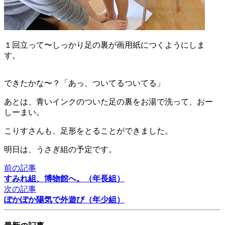
１回立って〜しっかり足の裏が画用紙につくようにしま
す。
できたかな〜？「あっ、ついてるついてる」
あとは、青いインクのついた足の裏をお湯で洗って、おー
しーまい。
こりすさんも、足形をとることができました。
明日は、うさぎ組の予定です。
前の記事
すみれ組、博物館へ。（年長組）
次の記事
ぽかぽか陽気で外遊び（年少組）