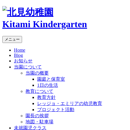
Kitami Kindergarten
メニュー
Home
Blog
お知らせ
当園について
当園の概要
園庭と保育室
1日の生活
教育について
教育方針
レッジョ・エミリアの幼児教育
プロジェクト活動
園長の挨拶
地図・駐車場
未就園児クラス