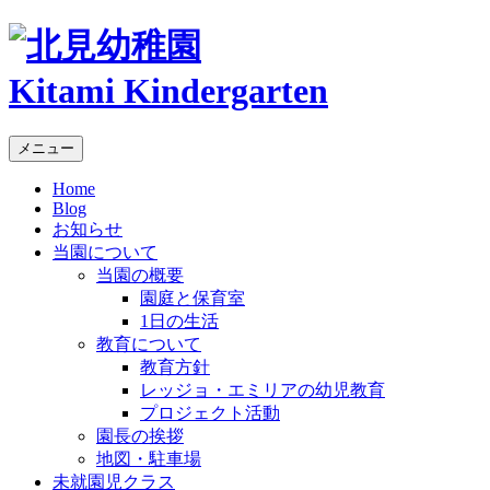
Kitami Kindergarten
メニュー
Home
Blog
お知らせ
当園について
当園の概要
園庭と保育室
1日の生活
教育について
教育方針
レッジョ・エミリアの幼児教育
プロジェクト活動
園長の挨拶
地図・駐車場
未就園児クラス