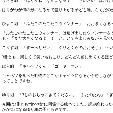
うさぎ組 「はりがね なんになる？」「ちいさい はたけ
はりがねが何の形になるかで盛り上がる子ども達。らくだの
ひよこ組 「ふたごのたこたこウィンナー」「おおきくなる
「ふたごのたこたこウィンナー」は逃げ出したウィンナーを
も）「まだ大きくなるよー！」と、とても楽しみながら見て
こりす組 「すーべりだい」「ぐりとぐらのおおそじ」「へ
3冊とも、楽しくて笑いもおこり、どんどん前に出てくるほ
ばら組 「キャベツくん」「ゴーヤーマン」
キャベツを食べた動物のどこがキャベツになるか予想しなが
ってことですね。
ゆり組 「3じのおちゃにきてください」「ぶたのたね」「
今回は3冊とも“食べ物”に関係する絵本でした。読み終わっ
かが気になるゆり組の子ども達です。