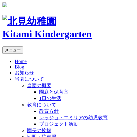
Kitami Kindergarten
メニュー
Home
Blog
お知らせ
当園について
当園の概要
園庭と保育室
1日の生活
教育について
教育方針
レッジョ・エミリアの幼児教育
プロジェクト活動
園長の挨拶
地図・駐車場