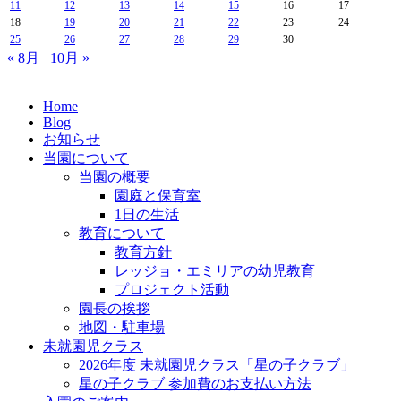
11
12
13
14
15
16
17
18
19
20
21
22
23
24
25
26
27
28
29
30
« 8月
10月 »
Home
Blog
お知らせ
当園について
当園の概要
園庭と保育室
1日の生活
教育について
教育方針
レッジョ・エミリアの幼児教育
プロジェクト活動
園長の挨拶
地図・駐車場
未就園児クラス
2026年度 未就園児クラス「星の子クラブ」
星の子クラブ 参加費のお支払い方法