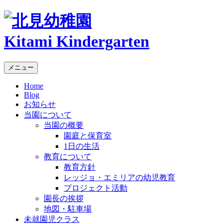
Kitami Kindergarten
メニュー
Home
Blog
お知らせ
当園について
当園の概要
園庭と保育室
1日の生活
教育について
教育方針
レッジョ・エミリアの幼児教育
プロジェクト活動
園長の挨拶
地図・駐車場
未就園児クラス