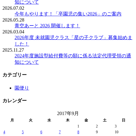
知について
2026.07.02
今年もやります！「卒園児の集い2026」のご案内
2026.05.28
青空あーと 2026 開催します！
2026.03.04
2026年度 未就園児クラス「星の子クラブ」募集始めま
した！
2025.11.27
2024年度施設型給付費等の額に係る法定代理受領の通
知について
カテゴリー
園便り
カレンダー
2017年9月
月
火
水
木
金
土
日
1
2
3
4
5
6
7
8
9
10