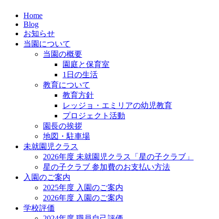
Home
Blog
お知らせ
当園について
当園の概要
園庭と保育室
1日の生活
教育について
教育方針
レッジョ・エミリアの幼児教育
プロジェクト活動
園長の挨拶
地図・駐車場
未就園児クラス
2026年度 未就園児クラス「星の子クラブ」
星の子クラブ 参加費のお支払い方法
入園のご案内
2025年度 入園のご案内
2026年度 入園のご案内
学校評価
2024年度 職員自己評価