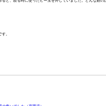
みると、絞る時に使ったビー玉を外していました。どんな鯉の
。
です。