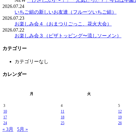
NEW
「ひさしぶり〜！」「元気だった？」今日は卒園
2026.07.24
いちご組の新しいお友達（フルーツいちご組）
2026.07.23
お楽しみ会４（おまつりごっこ、花火大会）
2026.07.22
お楽しみ会３（ピザトッピング〜流しソーメン）
カテゴリー
カテゴリーなし
カレンダー
月
火
3
4
5
10
11
12
17
18
19
24
25
26
« 3月
5月 »