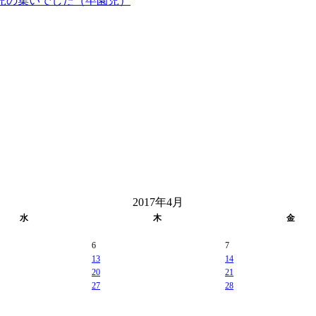
児の集いでした（卒園児）
2017年4月
水
木
金
6
7
13
14
20
21
27
28