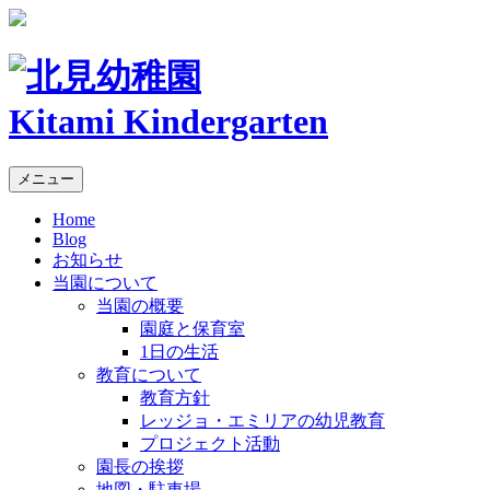
Kitami Kindergarten
メニュー
Home
Blog
お知らせ
当園について
当園の概要
園庭と保育室
1日の生活
教育について
教育方針
レッジョ・エミリアの幼児教育
プロジェクト活動
園長の挨拶
地図・駐車場