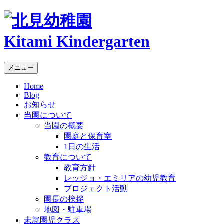
Kitami Kindergarten
メニュー
Home
Blog
お知らせ
当園について
当園の概要
園庭と保育室
1日の生活
教育について
教育方針
レッジョ・エミリアの幼児教育
プロジェクト活動
園長の挨拶
地図・駐車場
未就園児クラス