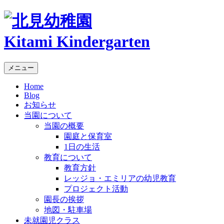
Kitami Kindergarten
メニュー
Home
Blog
お知らせ
当園について
当園の概要
園庭と保育室
1日の生活
教育について
教育方針
レッジョ・エミリアの幼児教育
プロジェクト活動
園長の挨拶
地図・駐車場
未就園児クラス