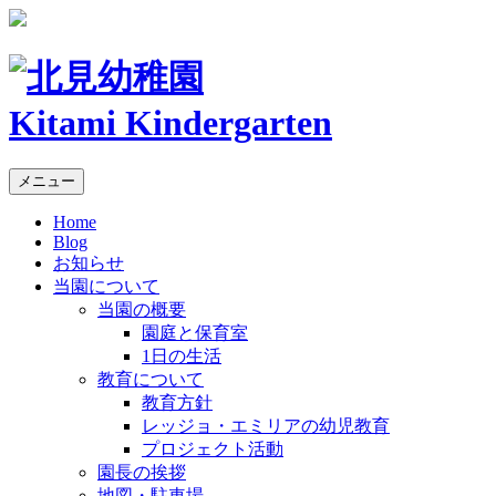
Kitami Kindergarten
メニュー
Home
Blog
お知らせ
当園について
当園の概要
園庭と保育室
1日の生活
教育について
教育方針
レッジョ・エミリアの幼児教育
プロジェクト活動
園長の挨拶
地図・駐車場