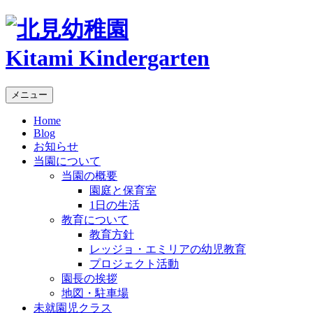
Kitami Kindergarten
メニュー
Home
Blog
お知らせ
当園について
当園の概要
園庭と保育室
1日の生活
教育について
教育方針
レッジョ・エミリアの幼児教育
プロジェクト活動
園長の挨拶
地図・駐車場
未就園児クラス