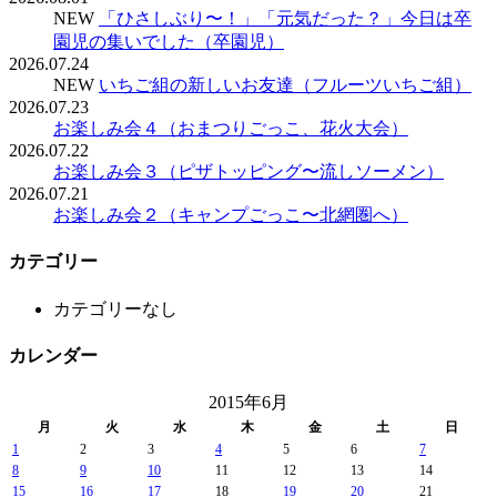
NEW
「ひさしぶり〜！」「元気だった？」今日は卒
園児の集いでした（卒園児）
2026.07.24
NEW
いちご組の新しいお友達（フルーツいちご組）
2026.07.23
お楽しみ会４（おまつりごっこ、花火大会）
2026.07.22
お楽しみ会３（ピザトッピング〜流しソーメン）
2026.07.21
お楽しみ会２（キャンプごっこ〜北網圏へ）
カテゴリー
カテゴリーなし
カレンダー
2015年6月
月
火
水
木
金
土
日
1
2
3
4
5
6
7
8
9
10
11
12
13
14
15
16
17
18
19
20
21