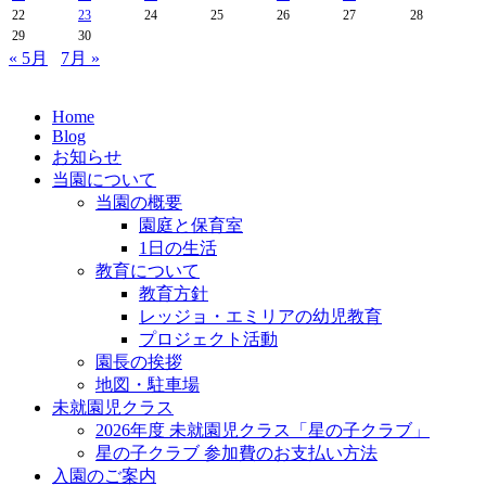
22
23
24
25
26
27
28
29
30
« 5月
7月 »
Home
Blog
お知らせ
当園について
当園の概要
園庭と保育室
1日の生活
教育について
教育方針
レッジョ・エミリアの幼児教育
プロジェクト活動
園長の挨拶
地図・駐車場
未就園児クラス
2026年度 未就園児クラス「星の子クラブ」
星の子クラブ 参加費のお支払い方法
入園のご案内