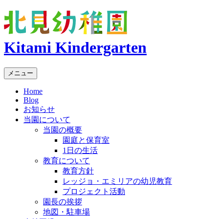
Kitami Kindergarten
メニュー
Home
Blog
お知らせ
当園について
当園の概要
園庭と保育室
1日の生活
教育について
教育方針
レッジョ・エミリアの幼児教育
プロジェクト活動
園長の挨拶
地図・駐車場