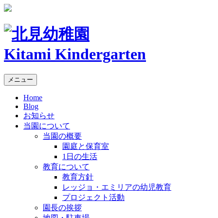
Kitami Kindergarten
メニュー
Home
Blog
お知らせ
当園について
当園の概要
園庭と保育室
1日の生活
教育について
教育方針
レッジョ・エミリアの幼児教育
プロジェクト活動
園長の挨拶
地図・駐車場