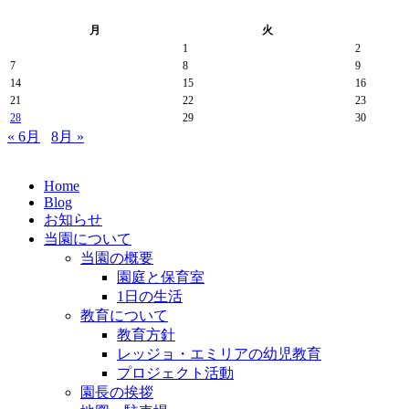
月
火
1
2
7
8
9
14
15
16
21
22
23
28
29
30
« 6月
8月 »
Home
Blog
お知らせ
当園について
当園の概要
園庭と保育室
1日の生活
教育について
教育方針
レッジョ・エミリアの幼児教育
プロジェクト活動
園長の挨拶