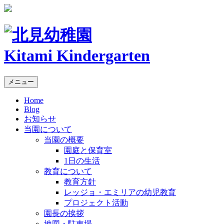
Kitami Kindergarten
メニュー
Home
Blog
お知らせ
当園について
当園の概要
園庭と保育室
1日の生活
教育について
教育方針
レッジョ・エミリアの幼児教育
プロジェクト活動
園長の挨拶
地図・駐車場