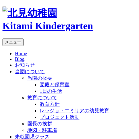
Kitami Kindergarten
メニュー
Home
Blog
お知らせ
当園について
当園の概要
園庭と保育室
1日の生活
教育について
教育方針
レッジョ・エミリアの幼児教育
プロジェクト活動
園長の挨拶
地図・駐車場
未就園児クラス