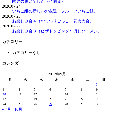
園児の集いでした（卒園児）
2026.07.24
いちご組の新しいお友達（フルーツいちご組）
2026.07.23
お楽しみ会４（おまつりごっこ、花火大会）
2026.07.22
お楽しみ会３（ピザトッピング〜流しソーメン）
カテゴリー
カテゴリーなし
カレンダー
2012年9月
月
火
水
木
金
土
日
1
2
3
4
5
6
7
8
9
10
11
12
13
14
15
16
17
18
19
20
21
22
23
24
25
26
27
28
29
30
« 7月
10月 »